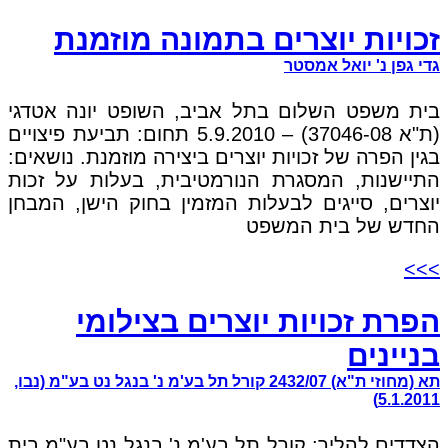
זכויות יוצרים בתמונה מוזמנת
גדי גפן נ' יואל אמסטר
בית משפט השלום בתל אביב, השופט יונה אטדגי
(ת"א 37046-08) – 5.9.2010 תחום: תביעת פיצויים
בגין הפרה של זכויות יוצרים ביצירה מוזמנת. נושאים:
התיישנות, המסגרת הנורמטיבית, בעלות על זכות
יוצרים, סייגים לבעלות המזמין בחוק הישן, המבחן
החדש של בית המשפט
>>>
הפרת זכויות יוצרים בצילומי
בניינים
תא (מחוזי ת"א) 2432/07 קורל תל בע'מ נ' בנגל נט בע"מ (נבו,
5.1.2011)
הצדדים להליך: קורל תל בע'מ נ' בנגל נט בע"מ בית