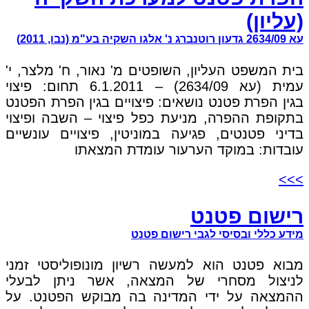
(עליון)
עא 2634/09 גדעון רוטנברג נ' אלגו השקיה בע"מ (נבו, 2011)
בית המשפט העליון, השופטים מ' נאור, ח' מלצר, י'
עמית (עא 2634/09) – 6.1.2011 תחום: פיצוי
בגין הפרת פטנט נושאים: פיצויים בגין הפרת הפטנט
בתקופת ההפרה, מניעת כפל פיצוי – השבה ופיצוי
בדיני פטנטים, פגיעה במוניטין, פיצויים עונשיים
עובדות: במוקד הערעור עומדת המצאתו
>>>
רישום פטנט
מידע כללי ובסיסי לגבי רישום פטנט
מבוא פטנט הוא למעשה רשיון מונופוליסטי זמני
לניצול מסחרי של המצאה, אשר ניתן לבעלי
ההמצאה על ידי המדינה בה מבוקש הפטנט. על