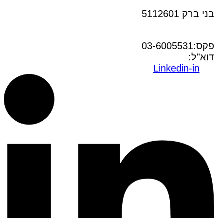
בני ברק 5112601
טל:03-6005572
פקס:03-6005531
דוא"ל:
office@dwo.co.il
Linkedin-in