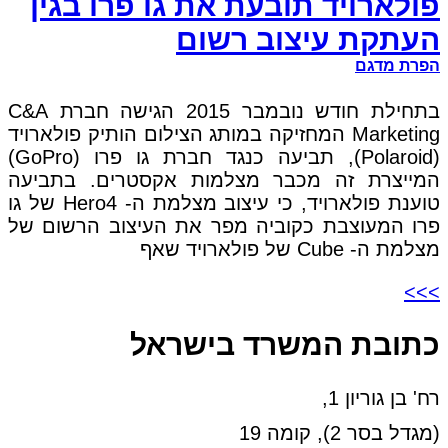
פולארויד תובעת את גו פרו בגין
העתקת עיצוב רשום
הפרת מדגם
בתחילת חודש נובמבר 2015 הגישה חברת C&A
Marketing המחזיקה במותג הצילום הותיק פולארויד
(Polaroid), תביעה כנגד חברת גו פרו (GoPro)
המייצרת זה מכבר מצלמות אקסטרים. בתביעה
טוענת פולארויד, כי עיצוב מצלמת ה- Hero4 של גו
פרו המעוצבת כקוביה מפר את העיצוב הרשום של
מצלמת ה- Cube של פולארויד שאף
>>>
כתובת המשרד בישראל
רח' בן גוריון 1,
(מגדל בסר 2), קומה 19