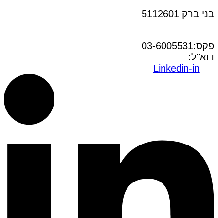
בני ברק 5112601
טל:03-6005572
פקס:03-6005531
דוא"ל:
office@dwo.co.il
Linkedin-in