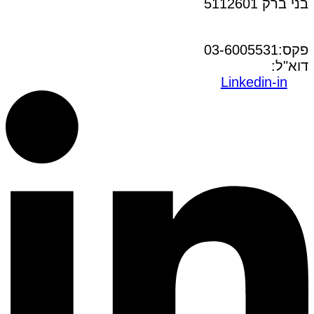
בני ברק 5112601
טל:03-6005572
פקס:03-6005531
דוא"ל:
office@dwo.co.il
Linkedin-in