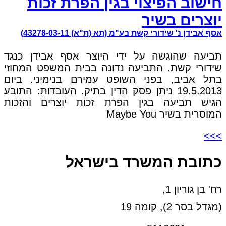
חישוב הפיצוי בגין הפרת זכות
יוצרים בשיר
אסף אבידן נ' שידורי קשת בע"מ (תא (ת"א) 43278-03-11)
תביעה שהוגשה על ידי היוצר אסף אבידן כנגד
שידורי קשת. התביעה נדונה בבית המשפט המחוזי
בתל אביב, בפני השופט עמירם בנימיני. ביום
19.5.2013 ניתן פסק הדין בתיק. העובדות: התובע
הגיש תביעה בגין הפרת זכות יוצרים והזכות
המוסרית בשיר Maybe You
>>>
כתובת המשרד בישראל
רח' בן גוריון 1,
(מגדל בסר 2), קומה 19