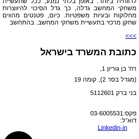
לרווחית ביותר. באופן בלתי נמנע, ככל שתעשיית
משחקי המחשב גדלה, כך גדל הסיכוי להיווצרות
מחלוקות ובעיות משפטיות. כיום, פטנטים מהווים
שחקן מרכזי בתעשיית משחקי המחשב. בהתחשב
>>>
כתובת המשרד בישראל
רח' בן גוריון 1,
(מגדל בסר 2), קומה 19
בני ברק 5112601
טל:03-6005572
פקס:03-6005531
דוא"ל:
office@dwo.co.il
Linkedin-in