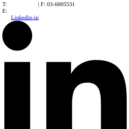
T:
03-6005572
| F: 03-6005531
E:
office@dwo.co.il
Linkedin-in