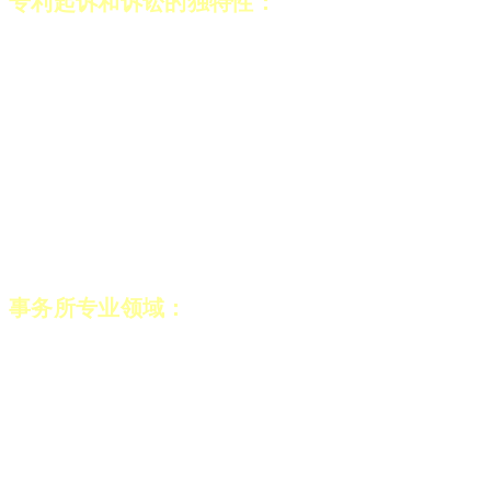
专利起诉和诉讼的独特性：
律师事务所在辩护和
专利律师之间的独特专业合作关系旨在为事务所
客户的利益服务。在执行任何起诉或诉讼工作之
前，事务所将为该案分配“特设”辩护人和专利律
师团队，从而根据法律和科学意见制定策略。法
律和专业科学知识的结合是事务所在专利领域成
功的秘诀，并为事务所客户的知识产权资产提供
了层层保护。
事务所专业领域：
该事务所为客户提供了知识产
权法涉及的所有领域：起诉（在世界范围内起草
和提交专利、商标和设计申请）、诉讼（各种专
利机构的初步禁令、复杂而著名的诉讼、专利、
商标和设计诉讼）和商业工作 （起草多项协议、
用于管理交易和谈判的尽职调查程序、起草《条
款和细则》以及《隐私政策》、《域名争议》