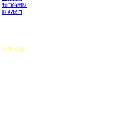
我们的团队
联系我们
Drori-Stav & Co.，辩护及专利律师（DWO）是一
家高端知识产权律师事务所，其执业业务涉及知
识产权、技术、互联网和计算机法的各个方面。
丰富经验：
该事务所由Yonatan Drori律师和
Yotam Werzansky-Orland律师于2009年成立，是以
色列最受知识产权保护的专家之一。Yonatan和
Yotam是IP及互联网法领域中多部著作的作者，其
书籍被引用于最高法院和地方法院的多项判决
中。Yonatan和Yotam曾代表知名公司（国内和国
际）处理专注于专利、设计、商标、商业秘密和
版权等多件复杂且备受关注的知识产权案件。