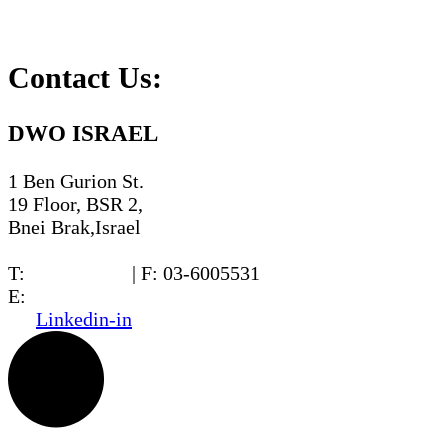
等）。
Contact Us:
DWO ISRAEL
1 Ben Gurion St.
19 Floor, BSR 2,
Bnei Brak,Israel
T:
03-6005572
| F: 03-6005531
E:
office@dwo.co.il
Linkedin-in