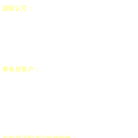
国际认可：
该事务所凭借其长期的良好商誉，多
年来一直被《法律500强》、《钱伯斯与合伙
人》、《邓恩与布拉德斯特(Dun’s 100)》、BDI
Coface、IP 之星、IAM专利1000、IAM策略300等
评为以色列领先知识产权律师事务所之一。
事务所客户：
该事务所担任众多客户的代理，包
括处于高级投资招聘阶段的国际知名高科技和初
创公司、上市公司、发明家、企业家、博物馆、
美术馆以及时尚和设计公司。事务所人员为客户
提供近距离专属服务，满足了他们对领先IP高端
律师事务所的所有期望。