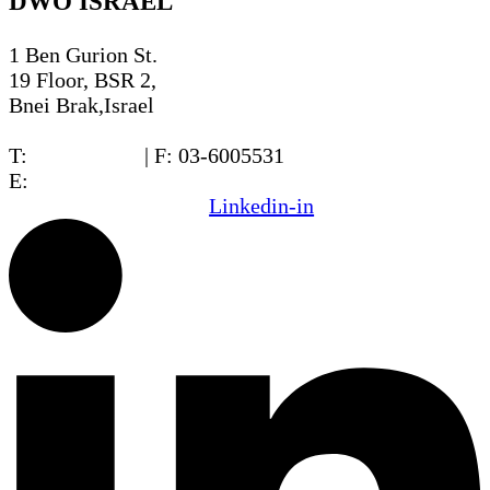
DWO ISRAEL
1 Ben Gurion St.
19 Floor, BSR 2,
Bnei Brak,Israel
T:
03-6005572
| F: 03-6005531
E:
office@dwo.co.il
Linkedin-in