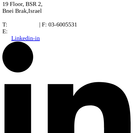
19 Floor, BSR 2,
Bnei Brak,Israel
T:
03-6005572
| F: 03-6005531
E:
office@dwo.co.il
Linkedin-in