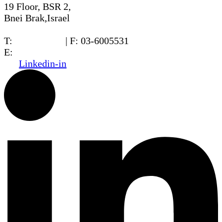
19 Floor, BSR 2,
Bnei Brak,Israel
T:
03-6005572
| F: 03-6005531
E:
office@dwo.co.il
Linkedin-in