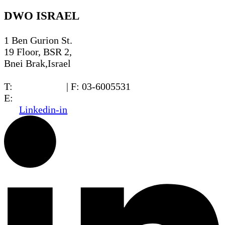
DWO ISRAEL
1 Ben Gurion St.
19 Floor, BSR 2,
Bnei Brak,Israel
T:
03-6005572
| F: 03-6005531
E:
office@dwo.co.il
Linkedin-in