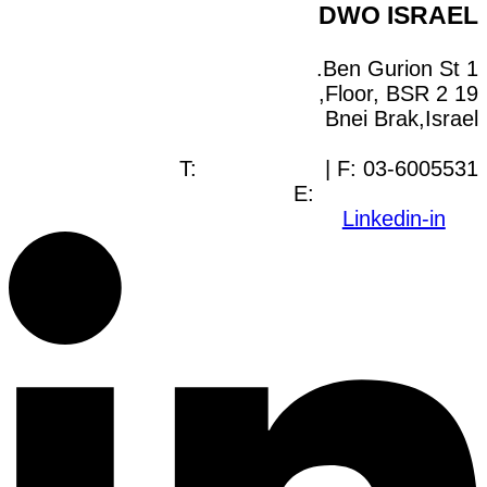
DWO ISRAEL
1 Ben Gurion St.
19 Floor, BSR 2,
Bnei Brak,Israel
T:
03-6005572
| F: 03-6005531
E:
office@dwo.co.il
Linkedin-in