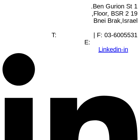
1 Ben Gurion St.
19 Floor, BSR 2,
Bnei Brak,Israel
T:
03-6005572
| F: 03-6005531
E:
office@dwo.co.il
Linkedin-in