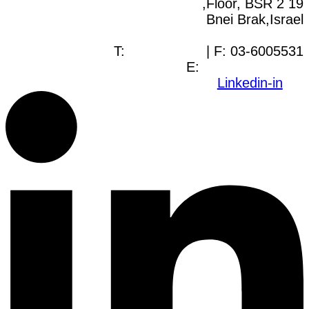
19 Floor, BSR 2,
Bnei Brak,Israel
T:
03-6005572
| F: 03-6005531
E:
office@dwo.co.il
Linkedin-in