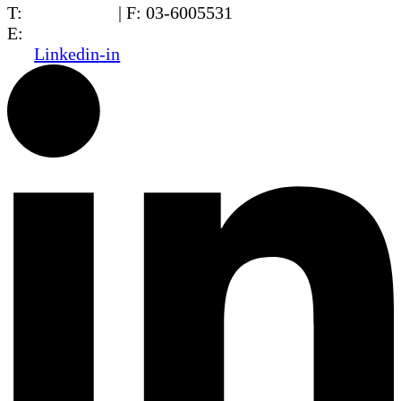
T:
03-6005572
| F: 03-6005531
E:
office@dwo.co.il
Linkedin-in