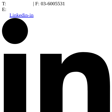
T:
03-6005572
| F: 03-6005531
E:
office@dwo.co.il
Linkedin-in