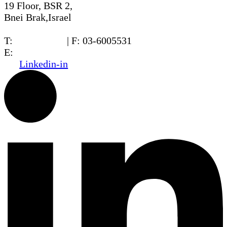
19 Floor, BSR 2,
Bnei Brak,Israel
T:
03-6005572
| F: 03-6005531
E:
office@dwo.co.il
Linkedin-in