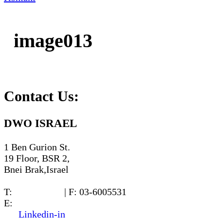
image013
Contact Us:
DWO ISRAEL
1 Ben Gurion St.
19 Floor, BSR 2,
Bnei Brak,Israel
T:
03-6005572
| F: 03-6005531
E:
office@dwo.co.il
Linkedin-in