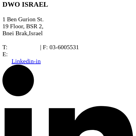
DWO ISRAEL
1 Ben Gurion St.
19 Floor, BSR 2,
Bnei Brak,Israel
T:
03-6005572
| F: 03-6005531
E:
office@dwo.co.il
Linkedin-in