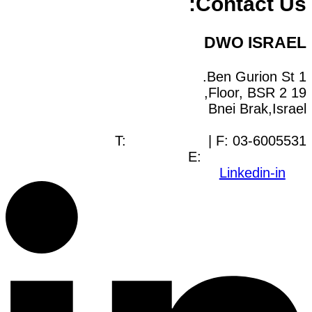
Contact Us:
DWO ISRAEL
1 Ben Gurion St.
19 Floor, BSR 2,
Bnei Brak,Israel
T:
03-6005572
| F: 03-6005531
E:
office@dwo.co.il
Linkedin-in