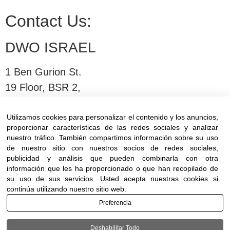
Contact Us:
DWO ISRAEL
1 Ben Gurion St.
19 Floor, BSR 2,
Bnei Brak,Israel
Utilizamos cookies para personalizar el contenido y los anuncios,
proporcionar características de las redes sociales y analizar
T:
03-6005572
| F: 03-6005531
nuestro tráfico. También compartimos información sobre su uso
E:
office@dwo.co.il
de nuestro sitio con nuestros socios de redes sociales,
publicidad y análisis que pueden combinarla con otra
información que les ha proporcionado o que han recopilado de
su uso de sus servicios. Usted acepta nuestras cookies si
continúa utilizando nuestro sitio web.
Preferencia
Terms of use
|
Accessibility
| All rights reserved
Deshabilitar Todo