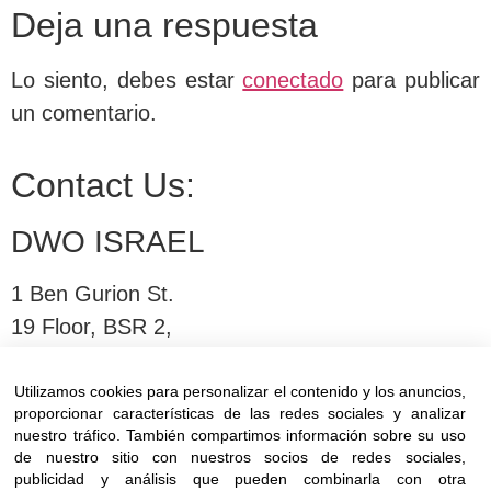
Deja una respuesta
Lo siento, debes estar
conectado
para publicar
un comentario.
Contact Us:
DWO ISRAEL
1 Ben Gurion St.
19 Floor, BSR 2,
Bnei Brak,Israel
Utilizamos cookies para personalizar el contenido y los anuncios,
proporcionar características de las redes sociales y analizar
T:
03-6005572
| F: 03-6005531
nuestro tráfico. También compartimos información sobre su uso
E:
office@dwo.co.il
de nuestro sitio con nuestros socios de redes sociales,
publicidad y análisis que pueden combinarla con otra