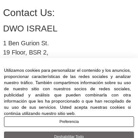
Contact Us:
DWO ISRAEL
1 Ben Gurion St.
19 Floor, BSR 2,
Bnei Brak,Israel
Utilizamos cookies para personalizar el contenido y los anuncios,
proporcionar características de las redes sociales y analizar
T:
03-6005572
| F: 03-6005531
nuestro tráfico. También compartimos información sobre su uso
E:
office@dwo.co.il
de nuestro sitio con nuestros socios de redes sociales,
publicidad y análisis que pueden combinarla con otra
información que les ha proporcionado o que han recopilado de
su uso de sus servicios. Usted acepta nuestras cookies si
continúa utilizando nuestro sitio web.
Preferencia
Terms of use
|
Accessibility
| All rights reserved
Deshabilitar Todo