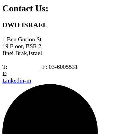
Contact Us:
DWO ISRAEL
1 Ben Gurion St.
19 Floor, BSR 2,
Bnei Brak,Israel
T:
03-6005572
| F: 03-6005531
E:
office@dwo.co.il
Linkedin-in