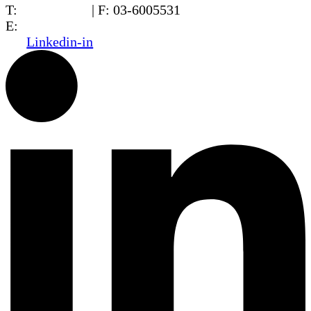
T:
03-6005572
| F: 03-6005531
E:
office@dwo.co.il
Linkedin-in