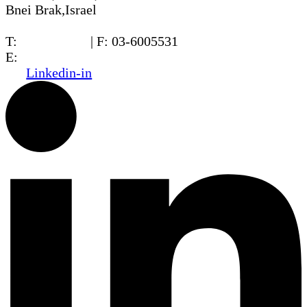
Bnei Brak,Israel
T:
03-6005572
| F: 03-6005531
E:
office@dwo.co.il
Linkedin-in