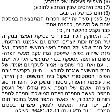
(6) מאפייני פעילותו של הנתבע;
(7) טיב היחסים שבין הנתבע לתובע;
(8) תום לבו של הנתבע.
(ג) לעניין סעיף זה יראו הפרות המתבצעות במסכת
אחת של מעשים, כהפרה אחת".
כבר נקבע בהקשר זה, כי:
"… המחוקק הכיר בצורך כי פסיקת הפיצוי במקרה
של הפרת זכות יוצרים תגלם גם אלמנט הרתעתי,
על מנת שלא יקל המפר ראש במעשי ההפרה, ועל
מנת שיהיה בפיצוי שייפסק נגדו עקב מעשי הפרה-
משום הרתעה מספקת בכדי שמעשים אלו לא יישנו
… עם זאת, ברי שהפיצוי אמור לשקף גם אומדן של
הנזק המשוער שנגרם לתובע … היינו, בקביעת גובה
הפיצוי הסטטוטורי ישקול בית המשפט, בין היתר,
את עוצמת ההפרה, מספרן ומשכן של ההפרות, סוג
היצירה, אשמו של המפר, אופיו וגודלו של העסק
המפר. כאשר ההפרה הייתה ממושכת והניבה למפר
רווחים למכביר, או כאשר המפר פועל בחוסר תום
לב, יטו בית המשפט לפסוק פיצויים בסכום
המרבי…" (ר' ת"א (י-ם) 36461-12-11 לעיל)).