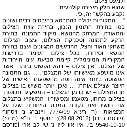
ולמעט צילום
שהוא חלק מיצירה קולנועית".
נקבע בהקשר זה, כי:
"… המקוריות יכולה להתבטא בהיבטים רבים ושונים
כמו בחירת התזמון הנכון; בחירת זווית הצילום
והתאורה, המרחק מהנושא, מיקוד התמונה, בחירת
הרקע לתמונה וטכניקת הצילום; עיצוב הצילום,
משחקי האור והצל, ההדגשים המגוונים ועצם בחירת
הנושא וסידורו. בכל צילום העומד בדרישות
המקוריות המינימלית קיימת טביעת עינו הייחודית
של הצלם. "אין צילום – ויהא הפשוט ביותר, אשר
אינו מושפע מאישיותו של המצלם". … גם התמונה
הפשוטה ביותר אינה חפה מהשפעתו האישית של
היוצר שצילם אותה: … ואכן, יותר משיש בו בצילום
מן המצולם – יש בו מן המצלם – המשקיע, תכופות,
בצילום מרוחו, מטעמו ומכישוריו; המשקיע בתצלום
את חושיו ואת נקודת המבט הייחודית שלו על
המציאות" (ר' רע"א 7774/09 ויינברג נ' ויסהוף
[פורסם בנבו] (28.08.2012); בנוסף ר' ת"א (מרכז)
9540-10-10 בי. אין און ליין נ' שי לב ארי [פורסם