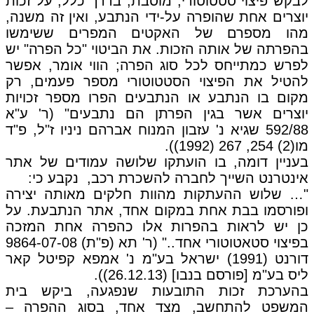
לבקש פיצוי סטטוטורי, מוסבת, בדרך כלל, על זכות
יוצרים אחת שהופרה על-ידי הנתבע, ואין זה משנה,
מהו מספרם של האקטים המפרים ששימשו
בהפרתה של אותה הזכות. את הביטוי "כל הפרה" יש
לפרש כמתייחס לכל סוג הפרה; הווי אומר, אפשר
להטיל את הפיצוי הסטטוטורי מספר פעמים, רק
מקום בו הנתבע או הנתבעים הפרו מספר זכויות
יוצרים אשר בגין הפרתן הם נתבעים" (ר' ע"א
592/88 שגיא נ' עזבון המנוח אברהם ניניו ז"ל, פ"ד
מו(2) 254, 267 (1992)).
בעניין דומה, בו הועתקו שלושה עמודים של אתר
אינטרנט השייך לחברה להשכרת רכב, נקבע כי:
"… שלוש ההעתקות מהוות חלקים מאותה יצירה
ופורסמו בבת אחת במקום אחד, אתר הנתבעת. על
כן יש לראות בהפרות אלו כהפרה אחת המזכה
בפיצוי סטאטוטורי אחד.." (ר' תא (פ"ת) 9864-07-08
דורנט (1991) ישראל בע"מ נ' אמפא קפיטל קאר
ליס בע"מ [פורסם בנבו] (26.12.13)).
בהערכת זכות התובעות שנפגעה, ביקש בית
המשפט להתחשב, מצד אחד, בסוג ההפרה –