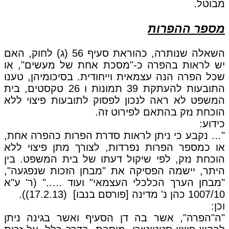
מבוטל.
מספר ההפרות
השאלה שנותרה, כהוראת סעיף 56 (ג) לחוק, האם
יש לראות בהפרה כ-"מסכת אחת של מעשים", או
שכל הפרה הנה עצמאית וייחודית. בסיכומיהן, טענו
התובעות להעתקת 39 תמונות ו 26 טקסטים, בית
המשפט לא ראה לנכון לפסוק לתובעות פיצוי ללא
הוכחת נזק בהתאם לפירוט זה.
כידוע:
"… נקבע כי ניתן לראות סדרת הפרות כהפרה אחת,
או כמספר הפרות נפרדות, לצורך מתן פיצוי ללא
הוכחת נזק, לפי שיקול דעתו של בית המשפט. בין
היתר, יישמה הפסיקה את "מבחן הזכות שנפגעה",
"מבחן הערך הכלכלי העצמאי" ועוד ….." (ר' ע"א
1007/10 כהן נ' מדינה [פורסם בנבו] (17.2.13)).
וכן:
"ה"הפרה", אשר בה דן הסעיף ואשר בגינה ניתן