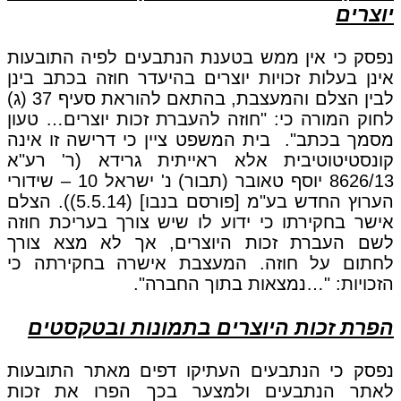
יוצרים
נפסק כי אין ממש בטענת הנתבעים לפיה התובעות
אינן בעלות זכויות יוצרים בהיעדר חוזה בכתב בינן
לבין הצלם והמעצבת, בהתאם להוראת סעיף 37 (ג)
לחוק המורה כי: "חוזה להעברת זכות יוצרים… טעון
מסמך בכתב". בית המשפט ציין כי דרישה זו אינה
קונסטיטוטיבית אלא ראייתית גרידא (ר' רע"א
8626/13 יוסף טאובר (תבור) נ' ישראל 10 – שידורי
הערוץ החדש בע"מ [פורסם בנבו] (5.5.14)). הצלם
אישר בחקירתו כי ידוע לו שיש צורך בעריכת חוזה
לשם העברת זכות היוצרים, אך לא מצא צורך
לחתום על חוזה. המעצבת אישרה בחקירתה כי
הזכויות: "…נמצאות בתוך החברה".
הפרת זכות היוצרים בתמונות ובטקסטים
נפסק כי הנתבעים העתיקו דפים מאתר התובעות
לאתר הנתבעים ולמצער בכך הפרו את זכות