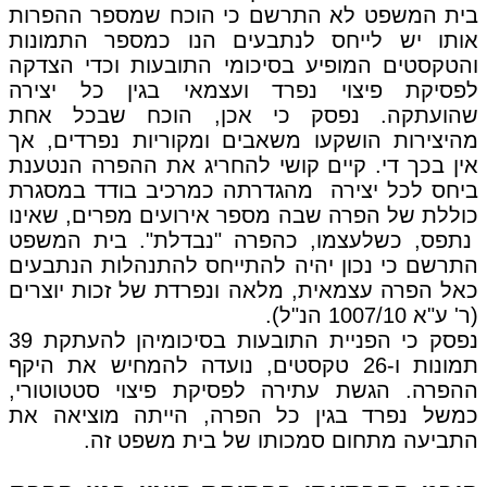
בית המשפט לא התרשם כי הוכח שמספר ההפרות
אותו יש לייחס לנתבעים הנו כמספר התמונות
והטקסטים המופיע בסיכומי התובעות וכדי הצדקה
לפסיקת פיצוי נפרד ועצמאי בגין כל יצירה
שהועתקה. נפסק כי אכן, הוכח שבכל אחת
מהיצירות הושקעו משאבים ומקוריות נפרדים, אך
אין בכך די. קיים קושי להחריג את ההפרה הנטענת
ביחס לכל יצירה מהגדרתה כמרכיב בודד במסגרת
כוללת של הפרה שבה מספר אירועים מפרים, שאינו
נתפס, כשלעצמו, כהפרה "נבדלת". בית המשפט
התרשם כי נכון יהיה להתייחס להתנהלות הנתבעים
כאל הפרה עצמאית, מלאה ונפרדת של זכות יוצרים
(ר' ע"א 1007/10 הנ"ל).
נפסק כי הפניית התובעות בסיכומיהן להעתקת 39
תמונות ו-26 טקסטים, נועדה להמחיש את היקף
ההפרה. הגשת עתירה לפסיקת פיצוי סטטוטורי,
כמשל נפרד בגין כל הפרה, הייתה מוציאה את
התביעה מתחום סמכותו של בית משפט זה.