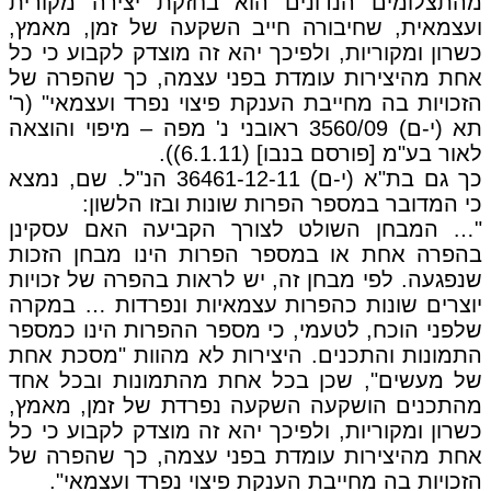
מהתצלומים הנדונים הוא בחזקת יצירה מקורית
ועצמאית, שחיבורה חייב השקעה של זמן, מאמץ,
כשרון ומקוריות, ולפיכך יהא זה מוצדק לקבוע כי כל
אחת מהיצירות עומדת בפני עצמה, כך שהפרה של
הזכויות בה מחייבת הענקת פיצוי נפרד ועצמאי" (ר'
תא (י-ם) 3560/09 ראובני נ' מפה – מיפוי והוצאה
לאור בע"מ [פורסם בנבו] (6.1.11)).
כך גם בת"א (י-ם) 36461-12-11 הנ"ל. שם, נמצא
כי המדובר במספר הפרות שונות ובזו הלשון:
"… המבחן השולט לצורך הקביעה האם עסקינן
בהפרה אחת או במספר הפרות הינו מבחן הזכות
שנפגעה. לפי מבחן זה, יש לראות בהפרה של זכויות
יוצרים שונות כהפרות עצמאיות ונפרדות … במקרה
שלפני הוכח, לטעמי, כי מספר ההפרות הינו כמספר
התמונות והתכנים. היצירות לא מהוות "מסכת אחת
של מעשים", שכן בכל אחת מהתמונות ובכל אחד
מהתכנים הושקעה השקעה נפרדת של זמן, מאמץ,
כשרון ומקוריות, ולפיכך יהא זה מוצדק לקבוע כי כל
אחת מהיצירות עומדת בפני עצמה, כך שהפרה של
הזכויות בה מחייבת הענקת פיצוי נפרד ועצמאי".