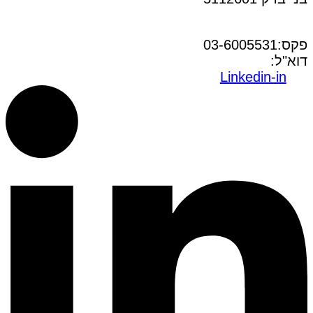
טל:03-6005572
פקס:03-6005531
דוא"ל:
office@dwo.co.il
Linkedin-in