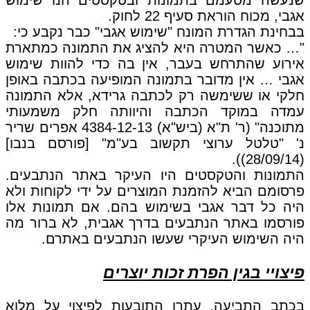
שנעשה מטעמם בתמונות ובטקסטים הנו שימוש
אגבי, מכוח הוראת סעיף 22 לחוק.
בבחינת הגדרת המונח "שימוש אגבי" כבר נקבע כי:
"… כאשר המטרה היא להציג את התמונה כמתארת
אירוע שהתרחש בעבר, אין בה כדי להוות שימוש
אגבי … אין מדובר בתמונה המופיעה בכתבה באופן
חלקי או ששימשה רק לכתבה גרידא, אלא התמונה
עמדה במוקד הכתבה והיוותה חלק משמעותי
מתוכנה" (ר' ת"א (ביש"א) 4384-12-13 אפרים שריר
נ' "טלטל ערוצי תקשוב בע"מ" [פורסם בנבו]
(28/09/14)).
התמונות והטקסטים היו העיקר באתר הנתבעים.
פרסומם הביא להזמנת המוצרים על ידי לקוחות ולא
היה כל דבר אגבי בשימוש בהם. אם תמונות אלו
פורסמו באתר הנתבעים בדרך אגבית, לא ברור מה
היה השימוש העיקרי שעשו הנתבעים באתרם.
פיצויי בגין הפרת זכות יוצרים
בכתב התביעה, עתרו התובעות לפיצוי על מלוא