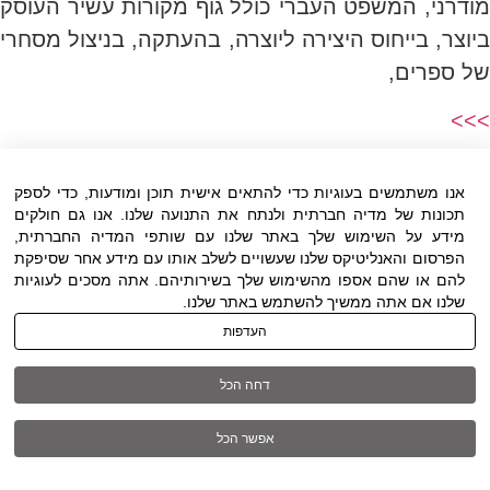
מודרני, המשפט העברי כולל גוף מקורות עשיר העוסק
ביוצר, בייחוס היצירה ליוצרה, בהעתקה, בניצול מסחרי
של ספרים,
>>>
עורך פטנטים ועורך דין פטנטים לרישום
פטנט
אנו משתמשים בעוגיות כדי להתאים אישית תוכן ומודעות, כדי לספק
תכונות של מדיה חברתית ולנתח את התנועה שלנו. אנו גם חולקים
מידע על השימוש שלך באתר שלנו עם שותפי המדיה החברתית,
24 ביוני 2026
הפרסום והאנליטיקס שלנו שעשויים לשלב אותו עם מידע אחר שסיפקת
להם או שהם אספו מהשימוש שלך בשירותיהם. אתה מסכים לעוגיות
יש לכם רעיון, מוצר או פיתוח טכנולוגי? בחירת עורך
שלנו אם אתה ממשיך להשתמש באתר שלנו.
פטנטים או עורך דין פטנטים היא שלב חשוב עבור
העדפות
ממציאים, יזמים וחברות המבקשים לבדוק אפשרות
לרישום
דחה הכל
>>>
אפשר הכל
כל המאמרים