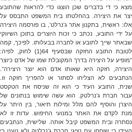
מצא כי די בדברים שכן הוצגו כדי להראות שהתובע
יצר את היצירה. בהחלטתו בית המשפט התבסס על
אלו: ראשית, בתקנון אתר ג'נרלט', בו פורסמה היצירה
על ידי התובע, נכתב כי זכות היוצרים בתוכן השיווקי
שבאתר שייך לתובע או לחברה בבעלותו. לפיכך, קמה
לטובת התובע החזקה שבסעיף 64(1) לחוק, לפיה:
"מופיע על היצירה בדרך המקובלת שמו של אדם כיוצר
היצירה, חזקה היא שאותו אדם הוא יוצר היצירה".
הנתבעים לא הצליחו לסתור או להפריך חזקה זו.
שנית, התובע העיד כי הוא זה שניסח את הטקסט
עבור חברת ג'נרלטק. הוא עשה שימוש בנתונים של
היצרן והוסיף להם מלל ומילות תיאור, בין היתר על
מנת לקדם את האתר במנועי החיפוש. עדות זו לא
נסתרה ובית המשפט קיבל אותה. שלישית, הנתבעים
העידו כי שוחחו עם נציגי חברת ג'נרלטק ולא טענו כי