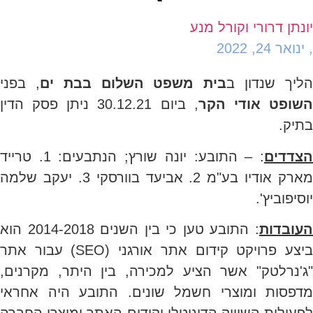
יונתן דרורי וקורל מנע
,
ינואר 24, 2022
ליך שנדון ב
בית משפט השלום בבת ים
, בפני
שופט אודי הקר
, ביום 30.12.21 ניתן פסק הדין
בתיק.
צדדים
: – התובע: יונה שורץ; הנתבעים: 1. טרייד
מארק אודיו בע"מ 2. אביעד בוורסקי 3. יעקב שלמה
יוסיפוביץ'.
עובדות
: התובע טען כי בין השנים 2014-2018 הוא
ביצע פרויקט קידום אתר אורגני (SEO) עבור אתר
"ג'נרלטק" אשר הציע למכירה, בין היתר, מקרנים,
מדפסות ומוצרי חשמל שונים. התובע היה אחראי
לפעילות השיווק הדיגיטלי וקידום האתר ומוצרי החברה