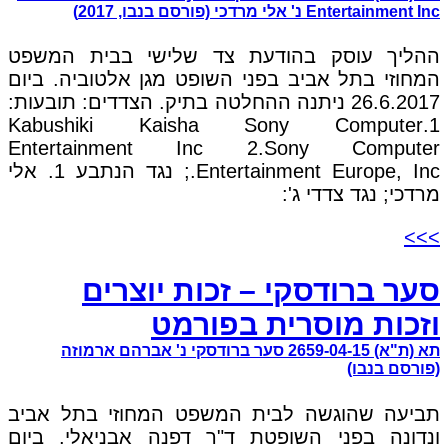
Entertainment Inc נ' אלי מרדכי (פורסם בנבו, 2017)
ההליך עוסק בהודעת צד שלישי בבית המשפט
המחוזי בתל אביב בפני השופט מגן אלטוביה. ביום
26.6.2017 ניתנה ההחלטה בתיק. הצדדים: תובעות:
1.Kabushiki Kaisha Sony Computer
Entertainment Inc 2.Sony Computer
Entertainment Europe, Inc.; נגד הנתבע 1. אלי
מרדכי; נגד צדדי ג':
>>>
סער ברודסקי – זכות יוצרים
וזכות מוסרית בפורמט
תא (ת"א) 2659-04-15 סער ברודסקי נ' אברהם ארמוזה
(פורסם בנבו)
תביעה שהוגשה לבית המשפט המחוזי בתל אביב
ונדונה בפני השופטת ד"ר דפנה אבניאלי. ביום