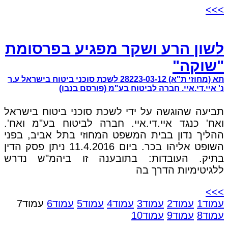
>>>
לשון הרע ושקר מפגיע בפרסומת
"שוקה"
תא (מחוזי ת"א) 28223-03-12 לשכת סוכני ביטוח בישראל ע.ר
נ' איי.די.איי. חברה לביטוח בע"מ (פורסם בנבו)
תביעה שהוגשה על ידי לשכת סוכני ביטוח בישראל
ואח' כנגד איי.די.איי. חברה לביטוח בע"מ ואח'.
ההליך נדון בבית המשפט המחוזי בתל אביב, בפני
השופט אליהו בכר. ביום 11.4.2016 ניתן פסק הדין
בתיק. העובדות: בתובענה זו ביהמ"ש נדרש
ללגיטימיות הדרך בה
>>>
עמוד
1
עמוד
2
עמוד
3
עמוד
4
עמוד
5
עמוד
6
עמוד
7
עמוד
8
עמוד
9
עמוד
10