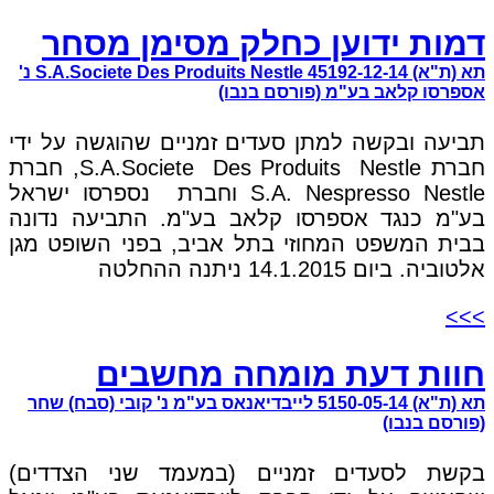
דמות ידוען כחלק מסימן מסחר
תא (ת"א) 45192-12-14 S.A.Societe Des Produits Nestle נ'
אספרסו קלאב בע"מ (פורסם בנבו)
תביעה ובקשה למתן סעדים זמניים שהוגשה על ידי
חברת S.A.Societe Des Produits Nestle, חברת
S.A. Nespresso Nestle וחברת נספרסו ישראל
בע"מ כנגד אספרסו קלאב בע"מ. התביעה נדונה
בבית המשפט המחוזי בתל אביב, בפני השופט מגן
אלטוביה. ביום 14.1.2015 ניתנה ההחלטה
>>>
חוות דעת מומחה מחשבים
תא (ת"א) 5150-05-14 לייבדיאנאס בע"מ נ' קובי (סבח) שחר
(פורסם בנבו)
בקשת לסעדים זמניים (במעמד שני הצדדים)