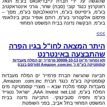
שהוגשה על ידי חברת לייבדיאנאס בע"מ ויגאל
רוזנקרנץ כנגד קובי (סבח) שחר, גורני אינטראקטיב
בע"מ, ג'יסייטס בע"מ, וירטואלבוקס בע"מ, מסך –
פרסום אלקטרוני בע"מ, רותם אופיר ובזק בינלאומי
בע"מ. הבקשה נדונה בבית המשפט המחוזי
>>>
היתר המצאה לחו"ל בגין הפרה
שהתבצעה באינטרנט
תא (מחוזי ת"א) 30008-10-13 פרמייר ים המלח מעבדות
קוסמטיקה בע"מ נ' Amazon .com.inc (פורסם בנבו)
תביעה שהגישה חברת פרמייר ים המלח מעבדות
קוסמטיקה בע"מ כנגד חברת Amazon .com.inc,
מעבדות קסמי מלכת שבא – מוצרי קוסמטיקה מים
המלח בע"מ, AAA Invest net.Ltd, ישראל נטגייד
בע"מ וחסיה סטבינצקי. התביעה נדונה בבית
המשפט המחוזי בתל אביב, בפני השופטת