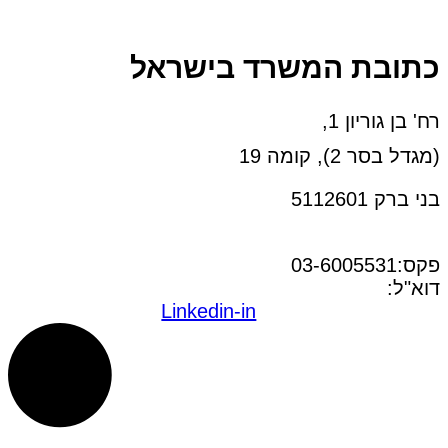
כתובת המשרד בישראל
רח' בן גוריון 1,
(מגדל בסר 2), קומה 19
בני ברק 5112601
טל:03-6005572
פקס:03-6005531
דוא"ל:
office@dwo.co.il
Linkedin-in