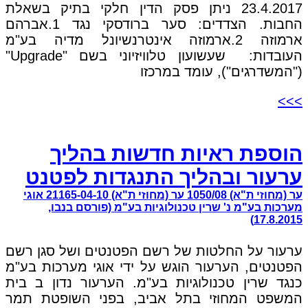
23.4.2017 ניתן פסק הדין חלקי בתיק בשאלת
החבות. הצדדים: סער ברודסקי נגד 1.אברהם
ארמוזה 2.ארמוזה אינטרנשיונל מדיה בע"מ
העובדות: שעשועון טלוויזיוני בשם "Upgrade"
("המשדרגים"), עומד במרכזו
>>>
הוספת ראיות חדשות בהליך
ערעור ובהליך התנגדות לפטנט
ער (מחוזי ת"א) 1050/08 ער (מחוזי ת"א) 21165-04-10 אוגי
מערכות בע"מ נ' שרין טכנולוגיות בע"מ (פורסם בנבו,
17.8.2015)
ערעור על החלטות של רשם הפטנטים ושל סגן רשם
הפטנטים, הערעור הוגש על ידי אוגי מערכות בע"מ
כנגד שרין טכנולוגיות בע"מ. הערעור נדון ב בית
המשפט המחוזי בתל אביב, בפני השופטת תמר