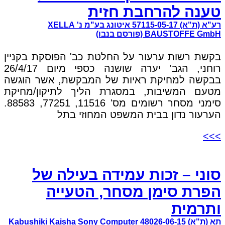
טענה להרחבת חזית
רע"א (ת"א) 57115-05-17 איטונג בע"מ נ' XELLA
BAUSTOFFE GmbH (פורסם בנבו)
בקשת רשות ערעור על החלטת כב' הפוסקת בקניין
רוחני, הגב' יערה שושנה כספי מיום 26/4/17
בבקשה למחיקת ראיות של המבקשת, אשר הוגשה
מטעם המשיבות, במסגרת הליך לתיקון/מחיקת
סימני מסחר רשומים מס' 11516, 77251, 88583.
הערעור נדון בבית המשפט המחוזי בתל
>>>
סוני – זכות עמידה בעילה של
הפרת סימן מסחר, הטעייה
ותרמית
תא (ת"א) 48026-06-15 Kabushiki Kaisha Sony Computer