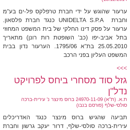
ערעור שהוגש על ידי חברת טרפלקס פל-ים בע"מ
וחברת UNIDELTA S.P.A כנגד חברת פלסאון.
ערעור על פסק דינו החלקי של בית המשפט המחוזי
בתל אביב-יפו (כב' השופטת רות רונן) מתאריך
25.05.2010 בת"א 1795/06. הערעור נדון בבית
המשפט העליון בפני הרכב
>>>
גזל סוד מסחרי ביחס לפרויקט
נדל"ן
ת.א. (ת"א) 24970-11-09 ברוס מינצר נ' עירית-ברכה
סולסי-שלף (פורסם בנבו)
תביעה שהגיש ברוס מינצר כנגד האדריכלים
עירית-ברכה סולסי-שלף, דרור יעקב גרשון וחברת