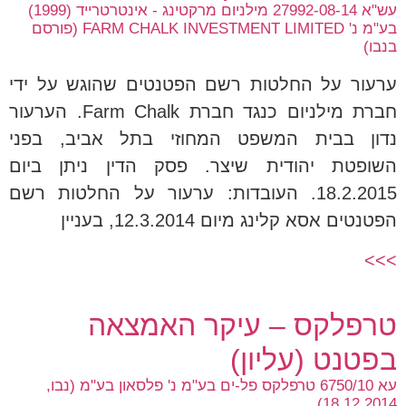
עש"א 27992-08-14 מילניום מרקטינג - אינטרטרייד (1999)
בע"מ נ' FARM CHALK INVESTMENT LIMITED (פורסם
בנבו)
ערעור על החלטות רשם הפטנטים שהוגש על ידי
חברת מילניום כנגד חברת Farm Chalk. הערעור
נדון בבית המשפט המחוזי בתל אביב, בפני
השופטת יהודית שיצר. פסק הדין ניתן ביום
18.2.2015. העובדות: ערעור על החלטות רשם
הפטנטים אסא קלינג מיום 12.3.2014, בעניין
>>>
טרפלקס – עיקר האמצאה
בפטנט (עליון)
עא 6750/10 טרפלקס פל-ים בע"מ נ' פלסאון בע"מ (נבו,
18.12.2014)