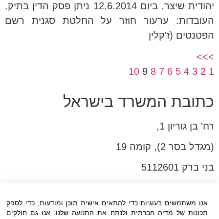
יהודית שיצר. ביום 12.6.2014 ניתן פסק הדין בתיק.
העובדות: ערעור חוזר על החלטת סגנית רשם
הפטנטים (ז'קלין
>>>
10
9
8
7
6
5
4
3
2
1
כתובת המשרד בישראל
רח' בן גוריון 1,
(מגדל בסר 2), קומה 19
בני ברק 5112601
טל:03-6005572
פקס:03-6005531
אנו משתמשים בעוגיות כדי להתאים אישית תוכן ומודעות, כדי לספק
תכונות של מדיה חברתית ולנתח את התנועה שלנו. אנו גם חולקים
דוא"ל:
office@dwo.co.il