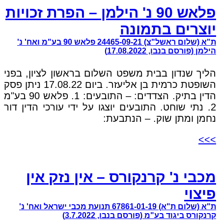
פלאש 90 נ' הילמן – הפרת זכויות
יוצרים בתמונה
ת"א (שלום ראשל"צ) 24465-09-21 פלאש 90 בע"מ ואח' נ'
הילמן (פורסם בנבו, 17.08.2022)
הליך שנדון בבית משפט השלום בראשון לציון, בפני
השופטת כרמית בן אליעזר. ביום 17.08.22 ניתן פסק
הדין בתיק. הצדדים: – התובעים: 1. פלאש 90 בע"מ
2. נתי שוחט. התובעים יוצגו על ידי עורכי הדין דור
נחמן ומתן שוק. – הנתבעת:
>>>
מכבי נ' קרנקורס – אין נזק אין
פיצוי
ת"א (שלום ת"א) 67861-01-19 תנועת מכבי ישראל ואח' נ'
קרנקורס ביגוד בע"מ (פורסם בנבו, 3.7.2022)