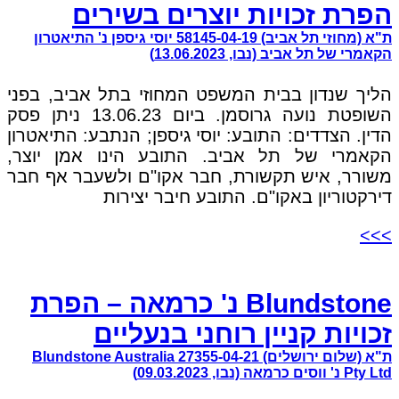
הפרת זכויות יוצרים בשירים
ת"א (מחוזי תל אביב) 58145-04-19 יוסי גיספן נ' התיאטרון
הקאמרי של תל אביב (נבו, 13.06.2023)
הליך שנדון בבית המשפט המחוזי בתל אביב, בפני
השופטת נועה גרוסמן. ביום 13.06.23 ניתן פסק
הדין. הצדדים: התובע: יוסי גיספן; הנתבע: התיאטרון
הקאמרי של תל אביב. התובע הינו אמן יוצר,
משורר, איש תקשורת, חבר אקו"ם ולשעבר אף חבר
דירקטוריון באקו"ם. התובע חיבר יצירות
>>>
Blundstone נ' כרמאה – הפרת
זכויות קניין רוחני בנעליים
ת"א (שלום ירושלים) 27355-04-21 Blundstone Australia
Pty Ltd נ' ווסים כרמאה (נבו, 09.03.2023)