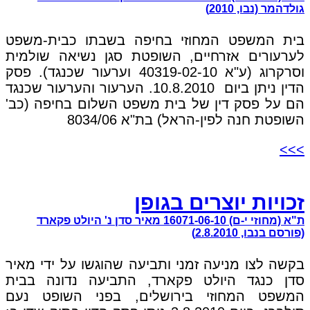
גולדהמר (נבו, 2010)
בית המשפט המחוזי בחיפה בשבתו כבית-משפט
לערעורים אזרחיים, השופטת סגן נשיאה שולמית
וסרקרוג (ע"א 40319-02-10 וערעור שכנגד). פסק
הדין ניתן ביום 10.8.2010. הערעור והערעור שכנגד
הם על פסק דין של בית משפט השלום בחיפה (כב'
השופטת חנה לפין-הראל) בת"א 8034/06
>>>
זכויות יוצרים בגופן
ת"א (מחוזי י-ם) 16071-06-10 מאיר סדן נ' היולט פקארד
(פורסם בנבו, 2.8.2010)
בקשה לצו מניעה זמני ותביעה שהוגשו על ידי מאיר
סדן כנגד היולט פקארד, התביעה נדונה בבית
המשפט המחוזי בירושלים, בפני השופט נעם