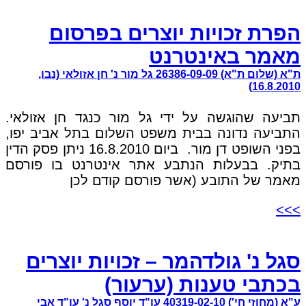
הפרת זכויות יוצרים בפרסום
מאמר באינטרנט
ת"א (שלום ת"א) 26386-09-09 גל מור נ' חן אזולאי (נבו,
16.8.2010)
תביעה שהוגשה על ידי גל מור כנגד חן אזולאי.
התביעה נדונה בבית משפט השלום בתל אביב יפו,
בפני השופט דן מור. ביום 16.8.2010 ניתן פסק הדין
בתיק. בבעלות הנתבע אתר אינטרנט בו פורסם
מאמר של התובע (אשר פורסם קודם לכן
>>>
סגל נ' גולדהמר – זכויות יוצרים
בכתבי טענות (ערעור)
ע"א (מחוזי חי') 40319-02-10 עו"ד יוסף סגל נ' עו"ד אבי