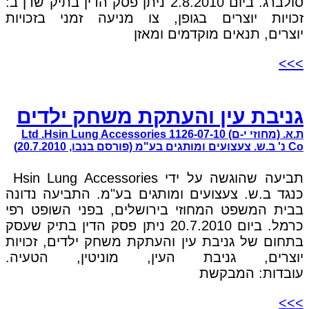
סולברג. ביום 2.8.2010 ניתן פסק הדין בתיק שדן ב:
זכויות יוצרים בגופן, צו מניעה זמני בזכויות
יוצרים, תנאים מוקדמים ומאזן
>>>
גניבת עין והעתקת משחק ילדים
ת.א. (מחוזי י-ם) 1126-07-10 Ltd .Hsin Lung Accessories
Co נ' ב.ש. צעצועים ומותגים בע"מ (פורסם בנבו, 20.7.2010)
תביעה שהוגשה על ידי Hsin Lung Accessories
כנגד ב.ש. צעצועים ומותגים בע"מ. התביעה נדונה
בבית המשפט המחוזי בירושלים, בפני השופט רפי
כרמל. ביום 20.7.2010 ניתן פסק הדין בתיק שעסק
בתחום של גניבת עין והעתקת משחק ילדים, זכויות
יוצרים, גניבת העין, מוניטין, הטעיה.
עובדות: המבקשת
>>>