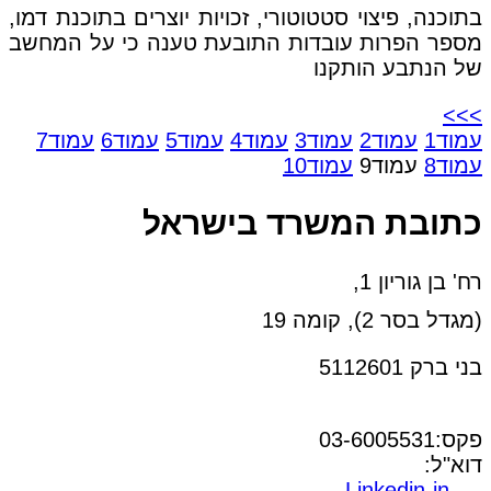
בתוכנה, פיצוי סטטוטורי, זכויות יוצרים בתוכנת דמו,
מספר הפרות עובדות התובעת טענה כי על המחשב
של הנתבע הותקנו
>>>
עמוד
1
עמוד
2
עמוד
3
עמוד
4
עמוד
5
עמוד
6
עמוד
7
עמוד
8
עמוד
9
עמוד
10
כתובת המשרד בישראל
רח' בן גוריון 1,
(מגדל בסר 2), קומה 19
בני ברק 5112601
טל:03-6005572
פקס:03-6005531
דוא"ל:
office@dwo.co.il
Linkedin-in