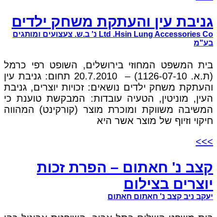
גניבת עין והעתקת משחק ילדים
Ltd .Hsin Lung Accessories Co נ' ב.ש. צעצועים ומותגים
בע"מ
בית המשפט המחוזי בירושלים, השופט רפי כרמל
(ת.א. 1126-07-10) – 20.7.2010 תחום: גניבת עין
והעתקת משחק ילדים נושאים: זכויות יוצרים, גניבת
העין, מוניטין, הטעיה עובדות: המבקשת טוענת כי
המשיבה משווקת ומוכרת מוצר (קורקינט) המהווה
חיקוי וזיוף של מוצר אשר היא
>>>
קצב נ' חאתום – הפרת זכות
יוצרים בצילום
יעקב ניב קצב נ' חאתום חאתום