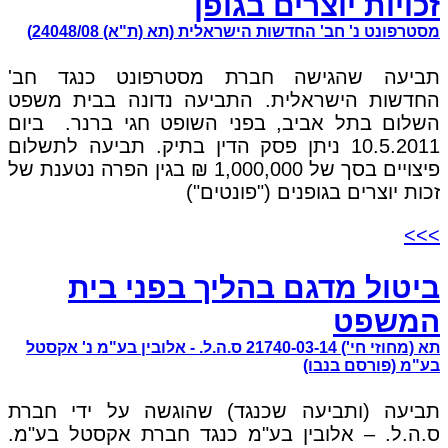
זכויות יוצרים בגופן
מסטרפונט נ' חב' החדשות הישראלית (תא (ת"א) 24048/08)
תביעה שהגישה חברת מסטרפונט כנגד חב'
החדשות הישראלית. התביעה נדונה בבית משפט
השלום בתל אביב, בפני השופט חגי ברנר. ביום
10.5.2011 ניתן פסק הדין בתיק. תביעה לתשלום
פיצויים בסך של 1,000,000 ₪ בגין הפרה נטענת של
זכות יוצרים בגופנים ("פונטים")
>>>
ביטול מדגם בהליך בפני בית
המשפט
תא (מחוזי חי') 21740-03-14 ס.ה.ל. - אלובין בע"מ נ' אקסטל
בע"מ (פורסם בנבו)
תביעה (ותביעה שכנגד) שהוגשה על ידי חברת
ס.ה.ל. – אלובין בע"מ כנגד חברת אקסטל בע"מ.