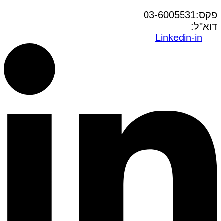
טל:03-6005572
פקס:03-6005531
דוא"ל:
office@dwo.co.il
Linkedin-in