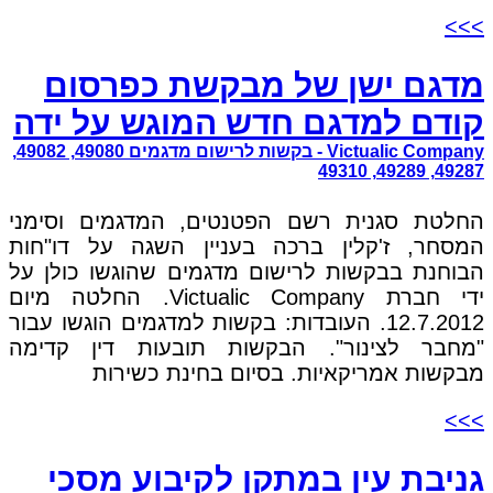
>>>
מדגם ישן של מבקשת כפרסום
קודם למדגם חדש המוגש על ידה
Victualic Company - בקשות לרישום מדגמים 49080, 49082,
49287, 49289, 49310
החלטת סגנית רשם הפטנטים, המדגמים וסימני
המסחר, ז'קלין ברכה בעניין השגה על דו"חות
הבוחנת בבקשות לרישום מדגמים שהוגשו כולן על
ידי חברת Victualic Company. החלטה מיום
12.7.2012. העובדות: בקשות למדגמים הוגשו עבור
"מחבר לצינור". הבקשות תובעות דין קדימה
מבקשות אמריקאיות. בסיום בחינת כשירות
>>>
גניבת עין במתקן לקיבוע מסכי