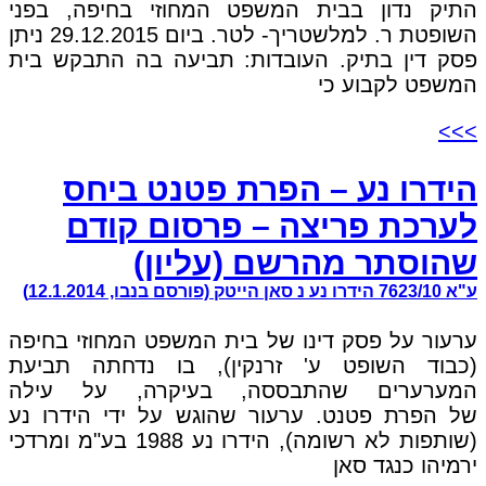
התיק נדון בבית המשפט המחוזי בחיפה, בפני
השופטת ר. למלשטריך- לטר. ביום 29.12.2015 ניתן
פסק דין בתיק. העובדות: תביעה בה התבקש בית
המשפט לקבוע כי
>>>
הידרו נע – הפרת פטנט ביחס
לערכת פריצה – פרסום קודם
שהוסתר מהרשם (עליון)
ע"א 7623/10 הידרו נע נ סאן הייטק (פורסם בנבו, 12.1.2014)
ערעור על פסק דינו של בית המשפט המחוזי בחיפה
(כבוד השופט ע' זרנקין), בו נדחתה תביעת
המערערים שהתבססה, בעיקרה, על עילה
של הפרת פטנט. ערעור שהוגש על ידי הידרו נע
(שותפות לא רשומה), הידרו נע 1988 בע"מ ומרדכי
ירמיהו כנגד סאן