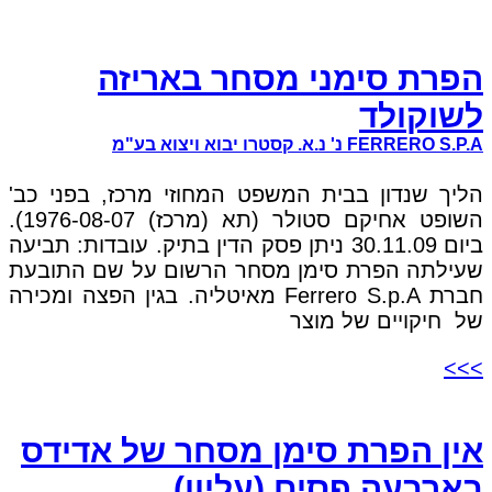
הפרת סימני מסחר באריזה
לשוקולד
FERRERO S.P.A נ' נ.א. קסטרו יבוא ויצוא בע"מ
הליך שנדון בבית המשפט המחוזי מרכז, בפני כב'
השופט אחיקם סטולר (תא (מרכז) 1976-08-07).
ביום 30.11.09 ניתן פסק הדין בתיק. עובדות: תביעה
שעילתה הפרת סימן מסחר הרשום על שם התובעת
חברת Ferrero S.p.A מאיטליה. בגין הפצה ומכירה
של חיקויים של מוצר
>>>
אין הפרת סימן מסחר של אדידס
בארבעה פסים (עליון)