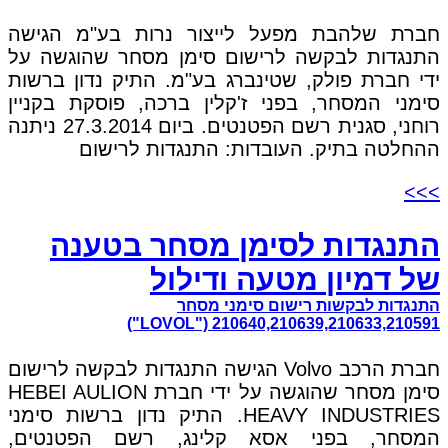
חברת שלהבת מפעל לייצור נרות בע"מ הגישה
התנגדות לבקשה לרישום סימן מסחר שהוגשה על
ידי חברת פולק, שטינברג בע"מ. התיק נדון ברשות
סימני המסחר, בפני ז'קלין ברכה, פוסקת בקניין
רוחני, סגנית רשם הפטנטים. ביום 27.3.2014 ניתנה
ההחלטה בתיק. העובדות: התנגדות לרישום
>>>
התנגדות לסימן מסחר בטענה
של דמיון מטעה ודילול
התנגדות לבקשות רישום סימני מסחר
210640,210639,210633,210591 ("LOVOL")
חברת הרכב Volvo הגישה התנגדות לבקשה לרישום
סימן מסחר שהוגשה על ידי חברת HEBEI AULION
HEAVY INDUSTRIES. התיק נדון ברשות סימני
המסחר, בפני אסא קלינג, רשם הפטנטים,