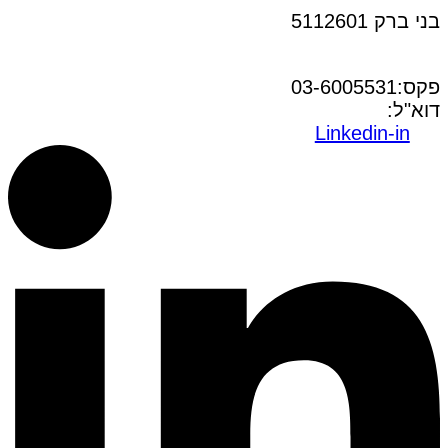
בני ברק 5112601
טל:03-6005572
פקס:03-6005531
דוא"ל:
office@dwo.co.il
Linkedin-in