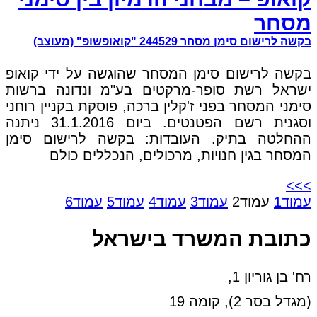
מסחר
בקשה לרישום סימן מסחר 244529 "קואופשופ" (מעוצב)
בקשה לרישום סימן המסחר שהוגשה על ידי קואופ
ישראל רשת סופר-מרקטים בע"מ ונדונה ברשות
סימני המסחר בפני ז'קלין ברכה, פוסקת בקניין רוחני
וסגנית רשם הפטנטים. ביום 31.1.2016 ניתנה
ההחלטה בתיק. העובדות: בקשה לרישום סימן
המסחר בגין חנויות, מרכולים, הנכללים כולם
>>>
עמוד
1
עמוד
2
עמוד
3
עמוד
4
עמוד
5
עמוד
6
כתובת המשרד בישראל
רח' בן גוריון 1,
(מגדל בסר 2), קומה 19