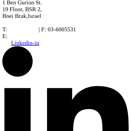
1 Ben Gurion St.
19 Floor, BSR 2,
Bnei Brak,Israel
T:
03-6005572
| F: 03-6005531
E:
office@dwo.co.il
Linkedin-in