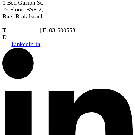
1 Ben Gurion St.
19 Floor, BSR 2,
Bnei Brak,Israel
T:
03-6005572
| F: 03-6005531
E:
office@dwo.co.il
Linkedin-in