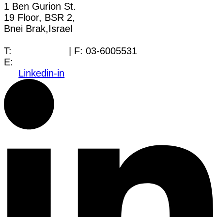
1 Ben Gurion St.
19 Floor, BSR 2,
Bnei Brak,Israel
T:
03-6005572
| F: 03-6005531
E:
office@dwo.co.il
Linkedin-in