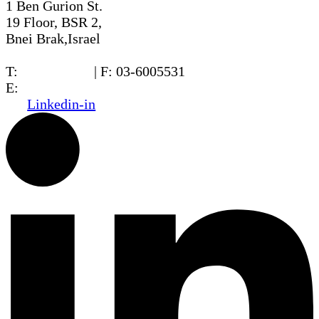
1 Ben Gurion St.
19 Floor, BSR 2,
Bnei Brak,Israel
T:
03-6005572
| F: 03-6005531
E:
office@dwo.co.il
Linkedin-in