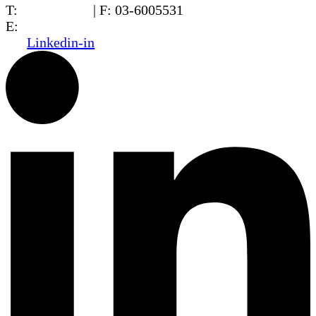
T:
03-6005572
| F: 03-6005531
E:
office@dwo.co.il
Linkedin-in