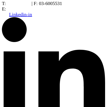
T:
03-6005572
| F: 03-6005531
E:
office@dwo.co.il
Linkedin-in