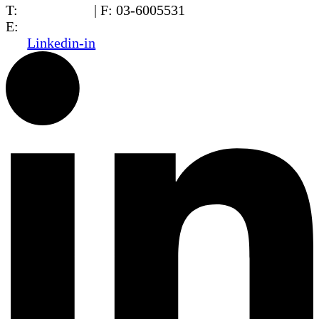
T:
03-6005572
| F: 03-6005531
E:
office@dwo.co.il
Linkedin-in