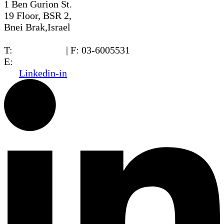
1 Ben Gurion St.
19 Floor, BSR 2,
Bnei Brak,Israel
T:
03-6005572
| F: 03-6005531
E:
office@dwo.co.il
Linkedin-in