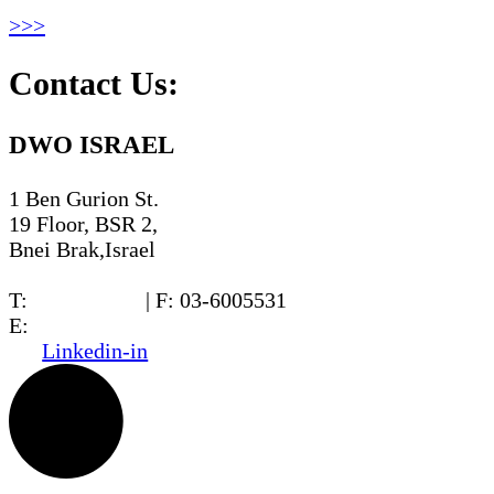
>>>
Contact Us:
DWO ISRAEL
1 Ben Gurion St.
19 Floor, BSR 2,
Bnei Brak,Israel
T:
03-6005572
| F: 03-6005531
E:
office@dwo.co.il
Linkedin-in