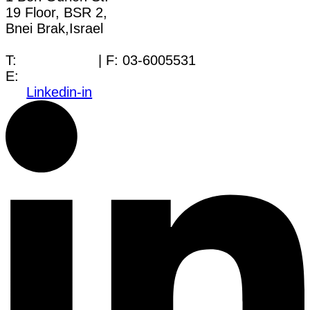
19 Floor, BSR 2,
Bnei Brak,Israel
T:
03-6005572
| F: 03-6005531
E:
office@dwo.co.il
Linkedin-in