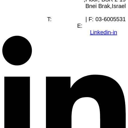
Bnei Brak,Israel
T:
03-6005572
| F: 03-6005531
E:
office@dwo.co.il
Linkedin-in