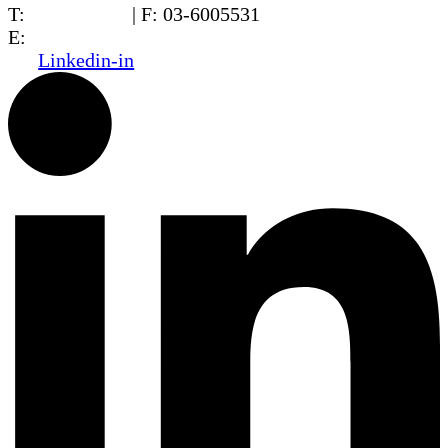
T:
03-6005572
| F: 03-6005531
E:
office@dwo.co.il
Linkedin-in