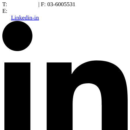
T:
03-6005572
| F: 03-6005531
E:
office@dwo.co.il
Linkedin-in