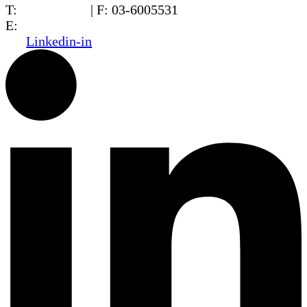
T:
03-6005572
| F: 03-6005531
E:
office@dwo.co.il
Linkedin-in