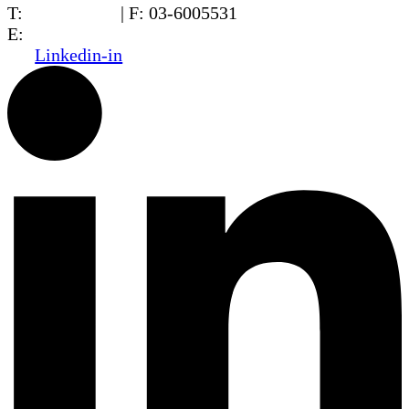
T:
03-6005572
| F: 03-6005531
E:
office@dwo.co.il
Linkedin-in